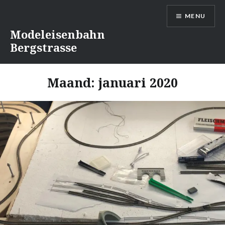
Naar
MENU
de
inhoud
Modeleisenbahn
springen
Bergstrasse
Maand:
januari 2020