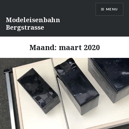
Naar
MENU
de
inhoud
Modeleisenbahn
springen
Bergstrasse
Maand:
maart 2020