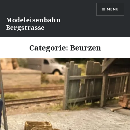
Naar
MENU
de
inhoud
Modeleisenbahn
springen
Bergstrasse
Categorie:
Beurzen