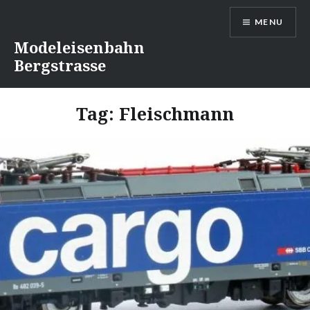
Naar
MENU
de
inhoud
Modeleisenbahn
springen
Bergstrasse
Tag:
Fleischmann