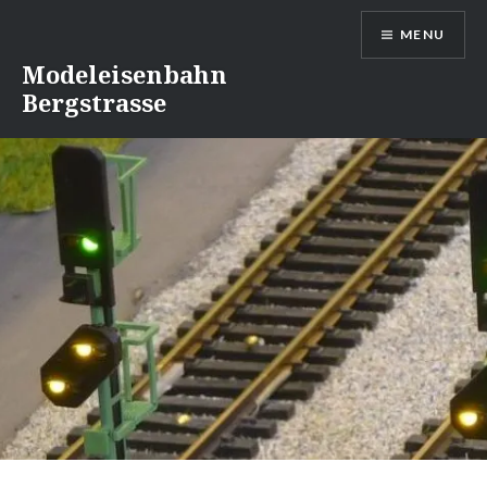
Naar
MENU
de
inhoud
Modeleisenbahn
springen
Bergstrasse