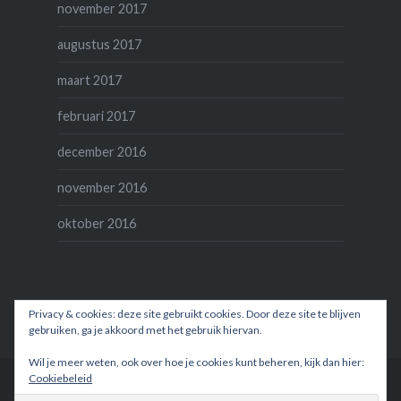
november 2017
augustus 2017
maart 2017
februari 2017
december 2016
november 2016
oktober 2016
Privacy & cookies: deze site gebruikt cookies. Door deze site te blijven
gebruiken, ga je akkoord met het gebruik hiervan.
Wil je meer weten, ook over hoe je cookies kunt beheren, kijk dan hier:
Cookiebeleid
Ondersteund door WordPress
|
Thema: Dyad door