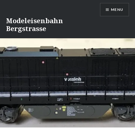
Naar
MENU
de
inhoud
Modeleisenbahn
springen
Bergstrasse