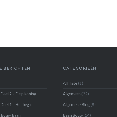
E BERICHTEN
CATEGORIEËN
Affiliate
(1)
Deel 2 – De planning
Algemeen
(22)
Deel 1 – Het begin
Algemene Blog
(8)
 Bouw Baan
Baan Bouw
(14)