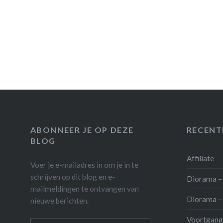
ABONNEER JE OP DEZE
RECENT
BLOG
Affiliate
Voer je e-mailadres in om je in te
schrijven op dit blog en e-
Diorama – 
mailmeldingen te ontvangen van
Diorama – 
nieuwe berichten.
Voortgang