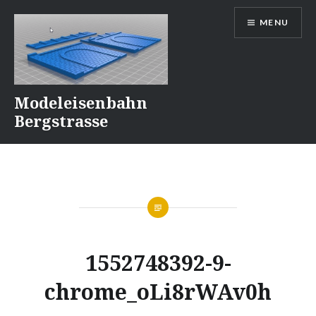
Naar
MENU
de
inhoud
springen
Modeleisenbahn
Bergstrasse
1552748392-9-
chrome_oLi8rWAv0h