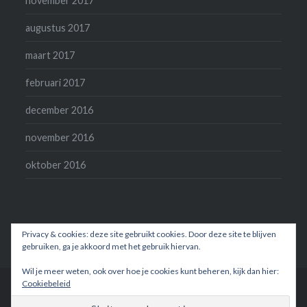
november 2017
augustus 2017
maart 2017
februari 2017
december 2016
november 2016
oktober 2016
Privacy & cookies: deze site gebruikt cookies. Door deze site te blijven
gebruiken, ga je akkoord met het gebruik hiervan.
Wil je meer weten, ook over hoe je cookies kunt beheren, kijk dan hier:
Cookiebeleid
Ondersteund door WordPress
|
Thema: Dyad door