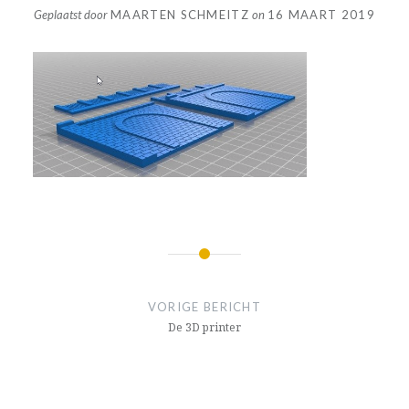
Geplaatst door
MAARTEN SCHMEITZ
on
16 MAART 2019
Bericht
navigatie
VORIGE BERICHT
De 3D printer