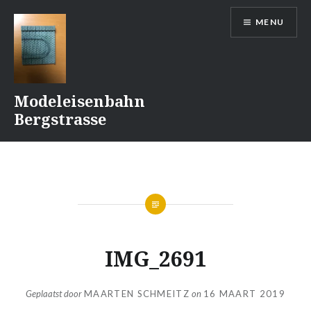
Naar
MENU
de
inhoud
springen
Modeleisenbahn
Bergstrasse
IMG_2691
Geplaatst door
MAARTEN SCHMEITZ
on
16 MAART 2019