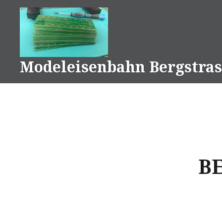
Naar
de
inhoud
springen
Modeleisenbahn Bergstras
BE