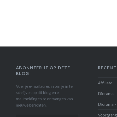
ABONNEER JE OP DEZE
RECENT
BLOG
Affiliate
Voer je e-mailadres in om je in te
schrijven op dit blog en e-
Diorama – 
mailmeldingen te ontvangen van
Diorama – 
nieuwe berichten.
Voortgang