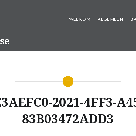
WELKOM
ALGEMEEN
B
se
3AEFC0-2021-4FF3-A4
83B03472ADD3