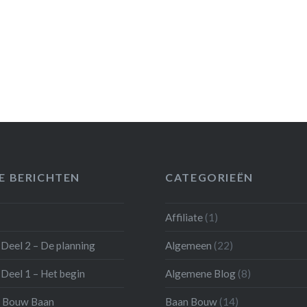
E BERICHTEN
CATEGORIEËN
Affiliate
(1)
Deel 2 – De planning
Algemeen
(22)
Deel 1 – Het begin
Algemene Blog
(8)
 Bouw Baan
Baan Bouw
(14)