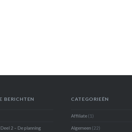
E BERICHTEN
CATEGORIEËN
Affiliate
(1)
Deel 2 – De planning
Algemeen
(22)