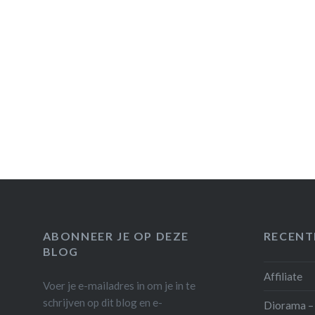
ABONNEER JE OP DEZE
RECENT
BLOG
Affiliate
Voer je e-mailadres in om je in te
schrijven op dit blog en e-
Diorama – 