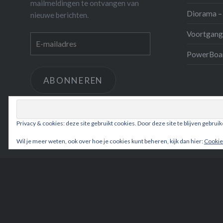
mailmeldingen te ontvangen van
Diorama – 
nieuwe berichten.
Voortgang
E-
mailadres
PowerBoar
ABONNEREN
Voeg je bij 61 andere abonnees
Privacy & cookies: deze site gebruikt cookies. Door deze site te blijven gebrui
Wil je meer weten, ook over hoe je cookies kunt beheren, kijk dan hier:
Cookie