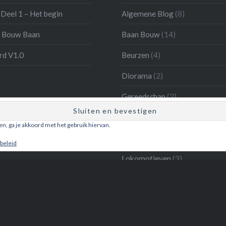
Deel 1 – Het begin
Algemene Blog
(8)
 Bouw Baan
Baan Bouw
(14)
d V1.0
Beurzen
(4)
Diorama
(2)
Gereedschap
(2)
Inventaris
(6)
ken, ga je akkoord met het gebruik hiervan.
Laatste Nieuws
(26)
beleid
Lokomotieven
(3)