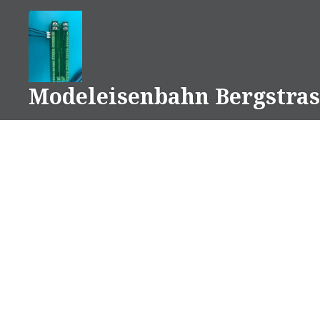
Naar
de
inhoud
springen
Modeleisenbahn Bergstras