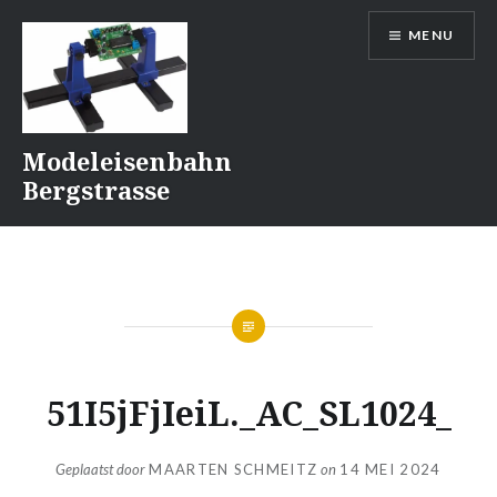
Naar
MENU
de
inhoud
springen
Modeleisenbahn
Bergstrasse
51I5jFjIeiL._AC_SL1024_
Geplaatst door
MAARTEN SCHMEITZ
on
14 MEI 2024