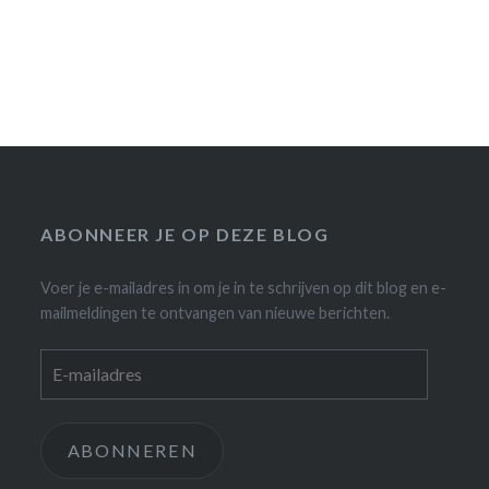
ABONNEER JE OP DEZE BLOG
Voer je e-mailadres in om je in te schrijven op dit blog en e-
mailmeldingen te ontvangen van nieuwe berichten.
E-
mailadres
ABONNEREN