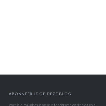
ABONNEER JE OP DEZE BLOG
Voer je e-mailadres in om je in te schrijven op dit blog en e-