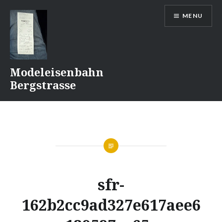
Naar
MENU
de
inhoud
springen
Modeleisenbahn
Bergstrasse
sfr-
162b2cc9ad327e617aee6