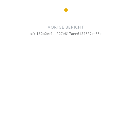
Bericht
navigatie
VORIGE BERICHT
sfr-162b2cc9ad327e617aee6139587ce65c