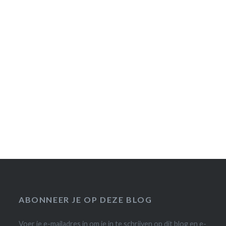
ABONNEER JE OP DEZE BLOG
Voer je e-mailadres in om je in te schrijven op dit blog en e-