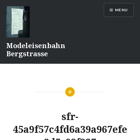
Naar
MENU
de
inhoud
springen
Modeleisenbahn
Bergstrasse
sfr-
45a9f57c4fd6a39a967efe