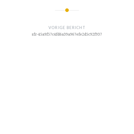
Bericht
navigatie
VORIGE BERICHT
sfr-45a9f57c4fd6a39a967efe2d5c92f937