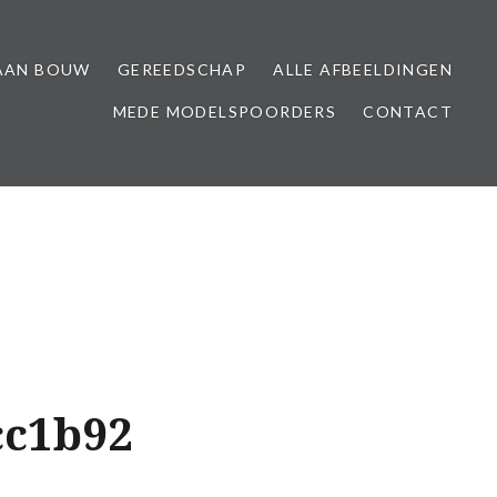
AAN BOUW
GEREEDSCHAP
ALLE AFBEELDINGEN
MEDE MODELSPOORDERS
CONTACT
cc1b92