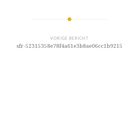
VORIGE BERICHT
sfr-52315358e78f4a61e3b8ae06cc1b9215