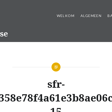
WELKOM
ALGEMEEN
B
se
sfr-
358e78f4a61e3b8ae06
15