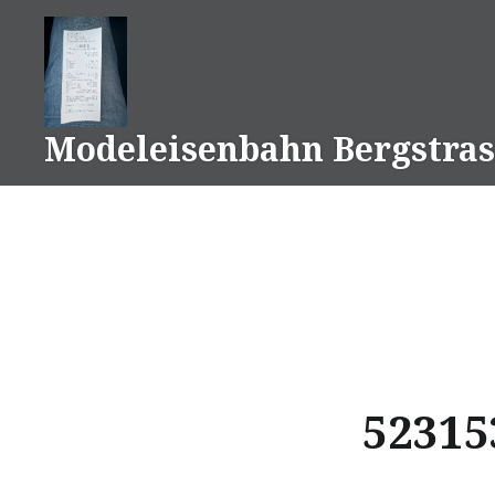
Naar
de
inhoud
springen
Modeleisenbahn Bergstras
52315