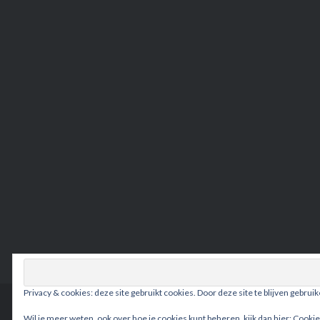
Privacy & cookies: deze site gebruikt cookies. Door deze site te blijven gebrui
Wil je meer weten, ook over hoe je cookies kunt beheren, kijk dan hier:
Cookie