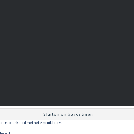
ken, ga je akkoord met het gebruik hiervan.
Ondersteund door WordPress
|
Thema: Dyad door
WordPress.com
.
beleid