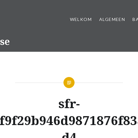
WELKOM
ALGEMEEN
B
se
sfr-
f9f29b946d9871876f8
d4