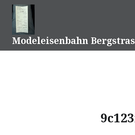
Naar
de
inhoud
springen
Modeleisenbahn Bergstras
9c123