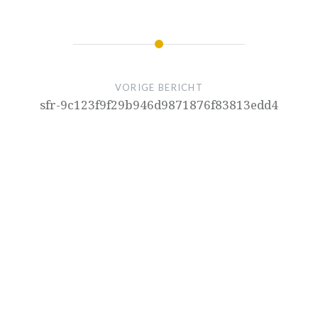
VORIGE BERICHT
sfr-9c123f9f29b946d9871876f83813edd4