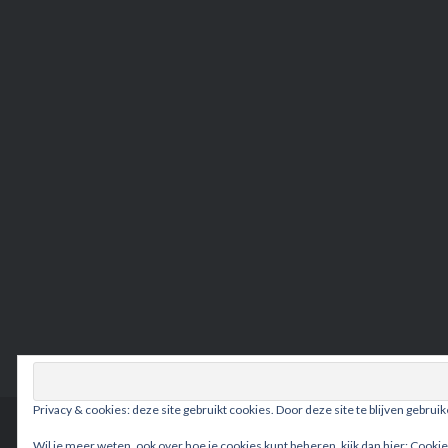
Privacy & cookies: deze site gebruikt cookies. Door deze site te blijven gebrui
Wil je meer weten, ook over hoe je cookies kunt beheren, kijk dan hier:
Cookie