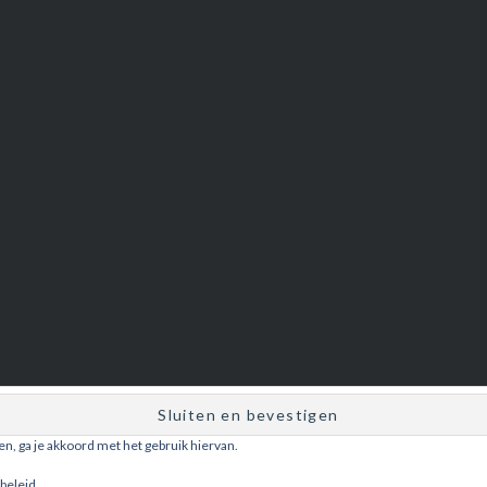
ken, ga je akkoord met het gebruik hiervan.
Ondersteund door WordPress
|
Thema: Dyad door
WordPress.com
.
beleid