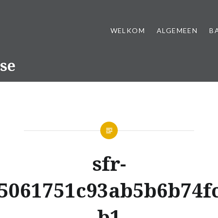
WELKOM
ALGEMEEN
B
se
sfr-
5061751c93ab5b6b74f
b1