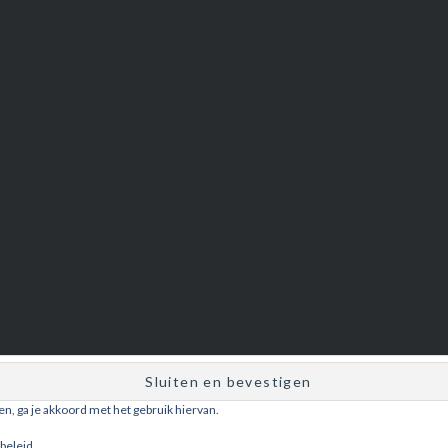
ken, ga je akkoord met het gebruik hiervan.
Ondersteund door WordPress
|
Thema: Dyad door
WordPress.com
.
beleid