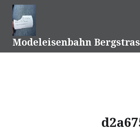
Naar
de
inhoud
springen
Modeleisenbahn Bergstras
d2a67