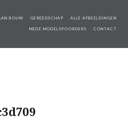
AAN BOUW
GEREEDSCHAP
ALLE AFBEELDINGEN
MEDE MODELSPOORDERS
CONTACT
c3d709