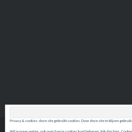
Privacy & cookies: deze site gebruikt cookies. Door deze site te blijven gebrui
Wil je meer weten, ook over hoe je cookies kunt beheren, kijk dan hier:
Cookie