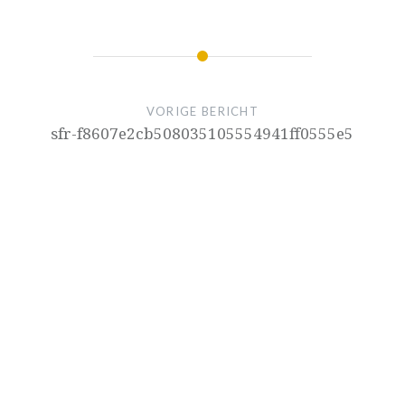
VORIGE BERICHT
sfr-f8607e2cb508035105554941ff0555e5