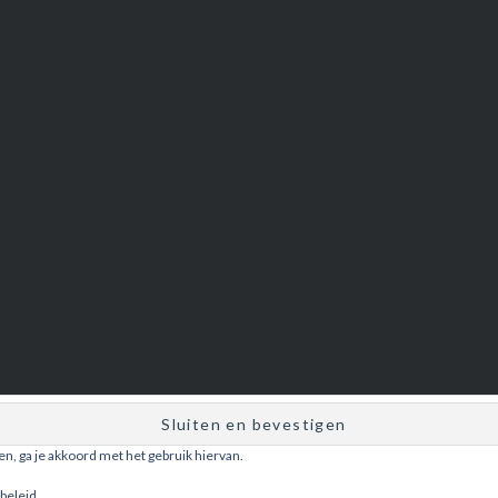
ken, ga je akkoord met het gebruik hiervan.
Ondersteund door WordPress
|
Thema: Dyad door
WordPress.com
.
beleid