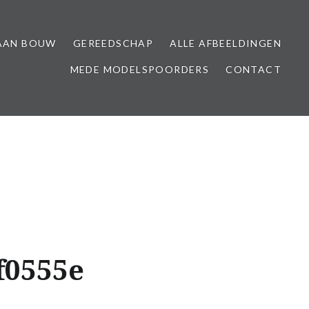
AAN BOUW
GEREEDSCHAP
ALLE AFBEELDINGEN
MEDE MODELSPOORDERS
CONTACT
f0555e