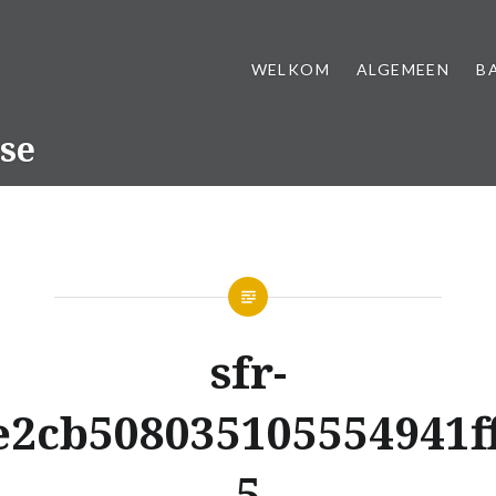
WELKOM
ALGEMEEN
B
se
sfr-
e2cb508035105554941f
5