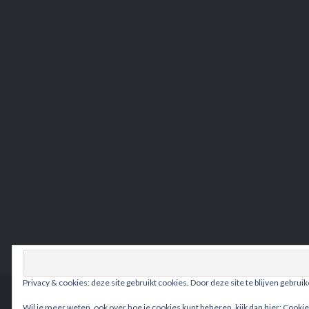
Privacy & cookies: deze site gebruikt cookies. Door deze site te blijven gebrui
Wil je meer weten, ook over hoe je cookies kunt beheren, kijk dan hier:
Cookie