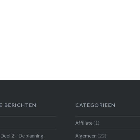
E BERICHTEN
CATEGORIEËN
Affiliate
(1)
Deel 2 – De planning
Algemeen
(22)