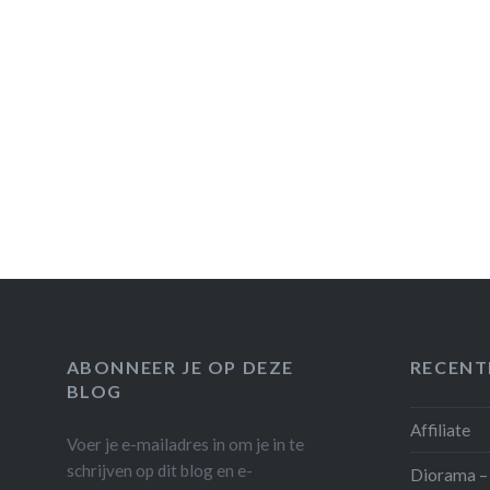
ABONNEER JE OP DEZE
RECENT
BLOG
Affiliate
Voer je e-mailadres in om je in te
schrijven op dit blog en e-
Diorama – 