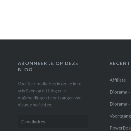
ABONNEER JE OP DEZE
RECENT
BLOG
Affiliate
Voer je e-mailadres in om je in te
schrijven op dit blog en e-
Diorama – 
mailmeldingen te ontvangen van
Diorama – 
nieuwe berichten.
Voortgang
E-
mailadres
PowerBoar