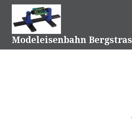
Naar
de
inhoud
springen
Modeleisenbahn Bergstras