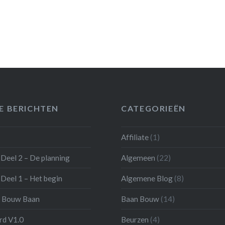
E BERICHTEN
CATEGORIEËN
Affiliate
(1)
Deel 2 – De planning
Algemeen
(22)
Deel 1 – Het begin
Algemene Blog
(8)
 Bouw Baan
Baan Bouw
(14)
d V1.0
Beurzen
(4)