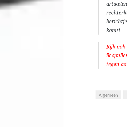
artikelen
rechterk
berichtj
komt!
Kijk ook
ik spull
tegen aan
Algemeen