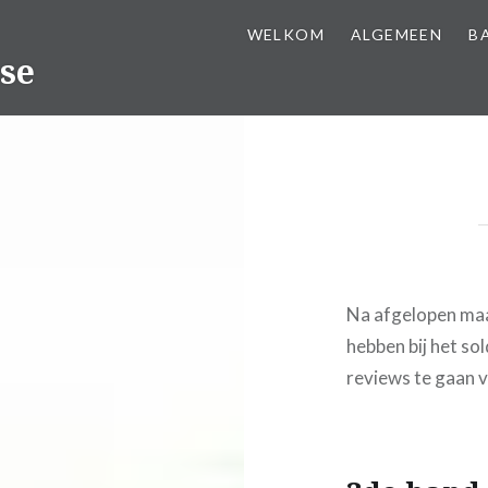
WELKOM
ALGEMEEN
B
se
Na afgelopen maan
hebben bij het so
reviews te gaan 