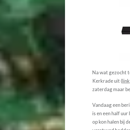
Na wat gezocht te
Kerkrade uit (
link
zaterdag maar be
Vandaag een beri
is en een half uur
op kon halen bij 