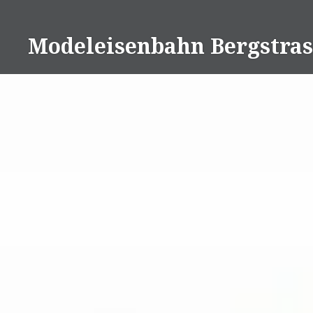
Naar
de
Modeleisenbahn Bergstras
inhoud
springen