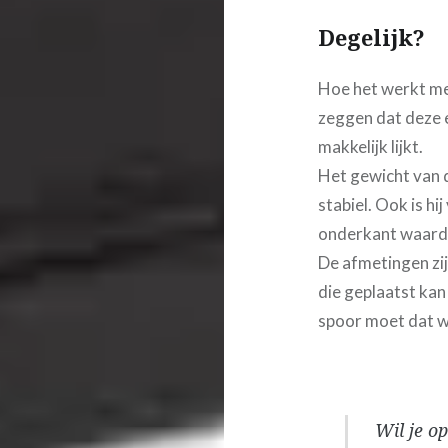
Degelijk?
Hoe het werkt met
zeggen dat deze e
makkelijk lijkt.
Het gewicht van d
stabiel. Ook is h
onderkant waardoo
De afmetingen zij
die geplaatst kan
spoor moet dat w
Wil je o