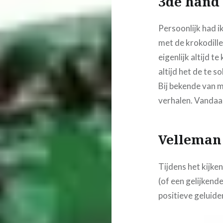
3de hand
Persoonlijk had i
met de krokodille
eigenlijk altijd te
altijd het de te s
Bij bekende van m
verhalen. Vandaa
Velleman
Tijdens het kijke
(of een gelijkend
positieve geluiden